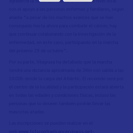
agradecía la tarea que realiza la entidad a nivel local
con el apoyo a las personas enfermas y familiares, según
añadía “a pesar de los muchos avances que se han
conseguido hasta ahora para combatir el cáncer, hay
que continuar colaborando con la investigación de la
enfermedad, en este caso, participando en la marcha
del próximo 29 de octubre”.
Por su parte, Vilagrasa ha detallado que la marcha
tendrá una distancia aproximada de 3Km con salida a las
10:00h desde la carpa del Atlàntic. El recorrido será por
el centro de la localidad y la participación estará abierta
en todas las edades y condiciones físicas, incluso las
personas que lo deseen también podrán llevar las
mascotas atadas.
Las inscripciones se pueden realizar en el
web
www.totscontraelcancervinaros.get-