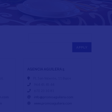
AGENCIA AGUILERA 5
pt.
Pl. San Valente, 11 Bajos
964 45 45 44
670 23 30 81
an.com
info@promoaguilera.com
om
www.promoaguilera.com