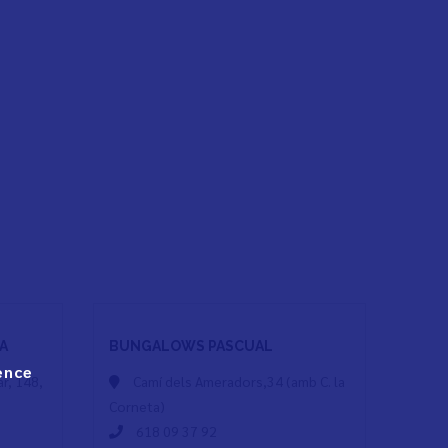
A
BUNGALOWS PASCUAL
ence
ar, 148,
Camí dels Ameradors,34 (amb C. la
Corneta)
618 09 37 92