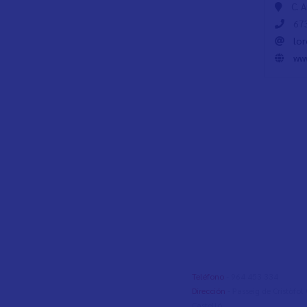
C. 
673
lo
www
Pagin
Teléfono
- 964 453 334
Dirección
- Passeig de Cristòfo
Castelló