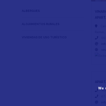
ALBERGUES
VINAR
APART
ALOJAMIENTOS RURALES
Car
Remei,
003
VIVIENDAS DE USO TURÍSTICO
in
vin
APART
We 
964
677
in