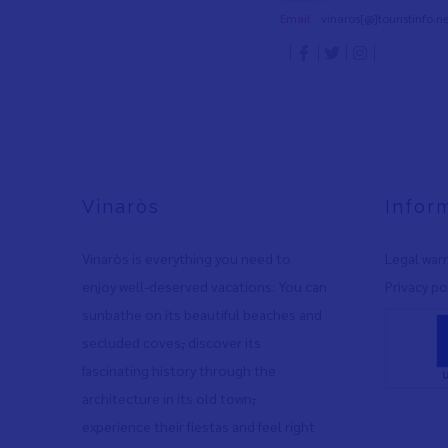
Email
-
vinaros[@]touristinfo.ne
Vinaròs
Infor
Vinaròs is everything you need to
Legal war
enjoy well-deserved vacations: You can
Privacy po
sunbathe on its beautiful beaches and
secluded coves
,
discover its
fascinating history through the
architecture in its old town
,
experience their fiestas and feel right