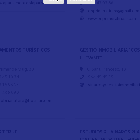
w.apartamentoslaparreta.com
606 43 03 86
enprimeralinea@gmail.co
www.enprimeralinea.com
AMENTOS TURÍSTICOS
GESTIÓ INMOBILIARIA "CO
LLEVANT"
 Primer de Maig, 30
C. Sant Francesc, 13
 45 10 34
964 45 45 35
 15 96 23
vinaros@gestioimmobiliar
 43 85 69
obiliariatere@hotmail.com
S TERUEL
ESTUDIOS RH VINARÒS PLA
(CAT. ESTÁNDAR) PET FRIE