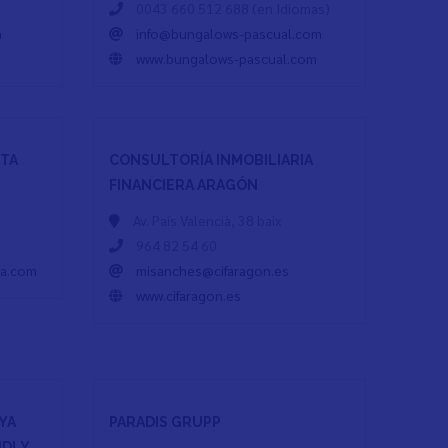
0043 660 512 688 (en Idiomas)
m
info@bungalows-pascual.com
www.bungalows-pascual.com
STA
CONSULTORÍA INMOBILIARIA
FINANCIERA ARAGÓN
Av. País Valencià, 38 baix
964 82 54 60
ia.com
misanches@cifaragon.es
www.cifaragon.es
YA
PARADIS GRUPP
NDLY