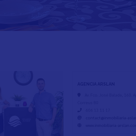
AGENCIA ARSLAN
Av. Fco. José Balada, 160. A
Correus 80
606 13 11 17
contact@inmobiliaria-asl
www.inmobiliaria-arslan.c