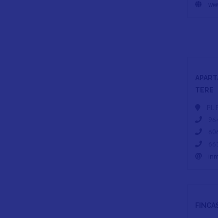
ww
APART
TERE
Pl.
964
606
661
inm
FINCA