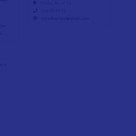
Puntal, M - nº 12
626 80 38 15
paradisgrupp@gmail.com
com
om
mo »