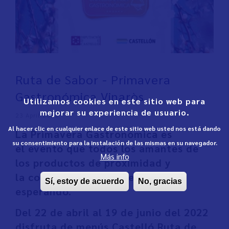
Ruta de Sabor - Primavera
Gastronómica Vinaròs
Utilizamos cookies en este sitio web para
mejorar su experiencia de usuario.
23 April 2022
Al hacer clic en cualquier enlace de este sitio web usted nos está dando
La Primavera Gastronómica es
su consentimiento para la instalación de las mismas en su navegador.
el evento que todos los amantes de
Más info
los productos de proximidad y
la cocina de mercado estaban
Sí, estoy de acuerdo
No, gracias
esperando.
Del 22 de abril al 19 de junio del 2022
disfruta de menús Castelló Ruta de