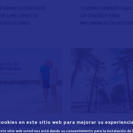
R VINARÒS CONSIGUE
TURISMO VINARÒS HABIL
DE 5 MILLONES DE
UN CHATBOT PARA
RODUCCIONES
INFORMAR A LOS VISITA
cookies en este sitio web para mejorar su experiencia
ARÒS OFRECERÁ UN
VINARÒS ADECUA EL PAS
 este sitio web usted nos está dando su consentimiento para la instalación de