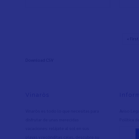
Prime
« First
Paginación
págin
Download CSV
Vinaròs
Infor
Vinaròs es todo lo que necesitas para
Aviso Leg
disfrutar de unas merecidas
Política d
vacaciones: relájate al sol en sus
playas y recónditas calas, descubre su