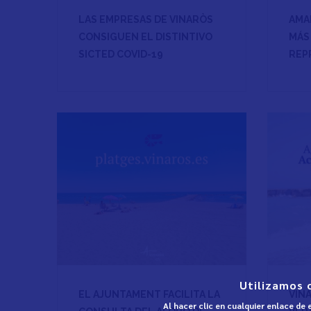
LAS EMPRESAS DE VINARÒS
AMA
CONSIGUEN EL DISTINTIVO
MÁS 
SICTED COVID-19
REP
Utilizamos 
EL AJUNTAMENT FACILITA LA
VIN
Al hacer clic en cualquier enlace de