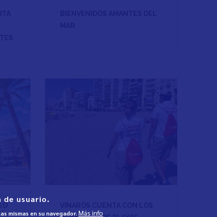
ITA
BIENVENIDOS AMANTES DEL
MAR
NTES
 de usuario.
EO
VINARÒS CUENTA CON LOS
Más info
 las mismas en su navegador.