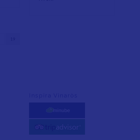
ge
Página
19
actual
Inspira Vinaròs