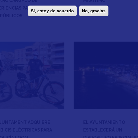
ANO CARGADO DE
MARÍTIMO
ERIENCIAS PARA TODOS
Sí, estoy de acuerdo
No, gracias
 PÚBLICOS
AJUNTAMENT ADQUIERE
EL AYUNTAMIENTO
BICIS ELÉCTRICAS PARA
ESTABLECERÁ UN
OLICÍA LOCAL
DISPOSITIVO ESPECIAL P