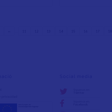
ra
Página
‹‹
…
Page
11
Page
12
Page
13
Page
14
Page
15
Page
16
Page
17
Pa
18
a
anterior
mació
Social media
al
Síguenos en:
Twitter
e privacidad
Síguenos en:
Facebook