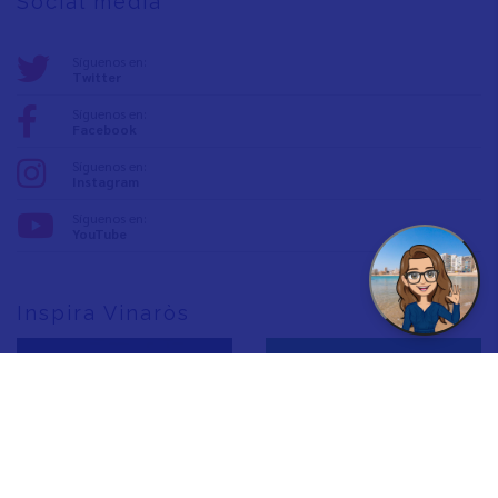
Social media
Síguenos en:
Twitter
Síguenos en:
Facebook
Síguenos en:
Instagram
Síguenos en:
YouTube
Inspira Vinaròs