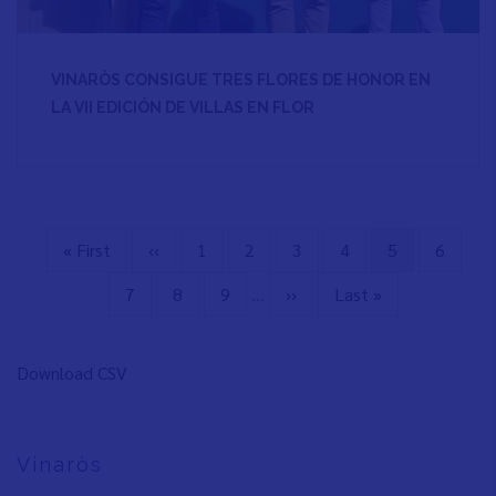
VINARÒS CONSIGUE TRES FLORES DE HONOR EN
LA VII EDICIÓN DE VILLAS EN FLOR
Primera
« First
Página
‹‹
Page
1
Page
2
Page
3
Page
4
Página
5
Page
6
Paginación
página
anterior
actual
Page
7
Page
8
Page
9
…
Siguiente
››
Última
Last »
página
página
Download CSV
Vinaròs