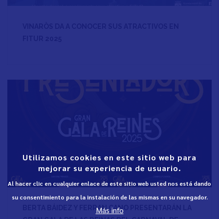
VINARÒS DA A CONOCER SUS ATRACTIVOS EN
FITUR 2025
Utilizamos cookies en este sitio web para
mejorar su experiencia de usuario.
Al hacer clic en cualquier enlace de este sitio web usted nos está dando
su consentimiento para la instalación de las mismas en su navegador.
BERTA BÁIDEZ Y FERRAN CANO PRESENTARÁN LA
Más info