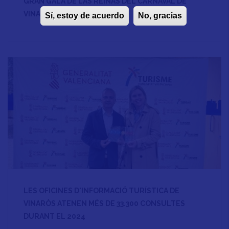
GRAN GALA DE LAS REINAS DEL CARNAVAL DE
VINARÒS 2025
Sí, estoy de acuerdo
No, gracias
LES OFICINES D'INFORMACIÓ TURÍSTICA DE
VINARÒS ATENEN MÉS DE 33.300 CONSULTES
DURANT EL 2024