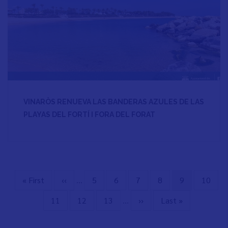
VINARÒS RENUEVA LAS BANDERAS AZULES DE LAS
PLAYAS DEL FORTÍ I FORA DEL FORAT
Primera
« First
Página
‹‹
…
Page
5
Page
6
Page
7
Page
8
Página
9
Page
10
Paginación
página
anterior
actual
Page
11
Page
12
Page
13
…
Siguiente
››
Última
Last »
página
página