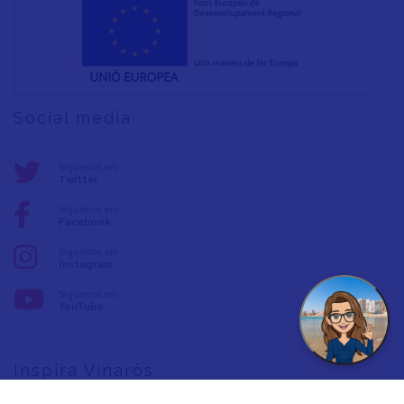
Social media
Síguenos en:
Twitter
Síguenos en:
Facebook
Síguenos en:
Instagram
Síguenos en:
YouTube
Inspira Vinaròs