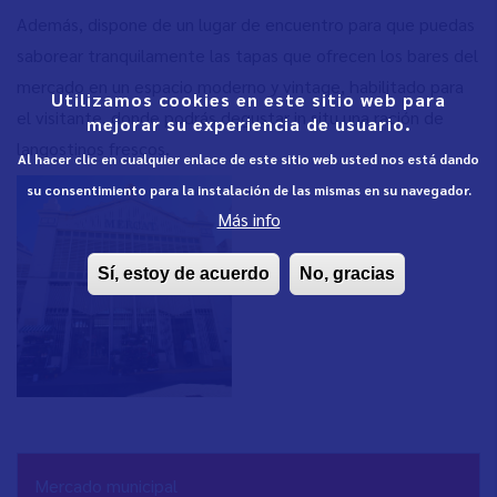
Además, dispone de un lugar de encuentro para que puedas
saborear tranquilamente las tapas que ofrecen los bares del
mercado en un espacio moderno y vintage, habilitado para
Utilizamos cookies en este sitio web para
el visitante, donde podrás degustar in situ una ración de
mejorar su experiencia de usuario.
langostinos frescos.
Al hacer clic en cualquier enlace de este sitio web usted nos está dando
su consentimiento para la instalación de las mismas en su navegador.
Más info
Sí, estoy de acuerdo
No, gracias
NAVEGACIÓN
Mercado municipal