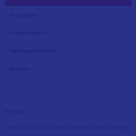
PRINCIPAL
Pescaturisme
Productos típicos
Agenda gastronómica
Receptes
Vinaròs
Vinaròs es todo lo que necesitas para disfrutar de unas merecidas
vacaciones: relájate al sol en sus playas y recónditas calas,