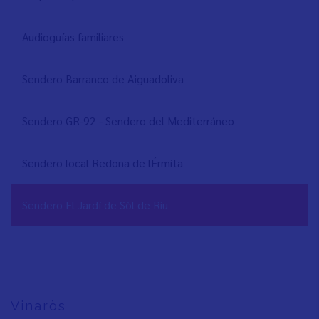
PRINCIPAL
Audioguías familiares
Sendero Barranco de Aiguadoliva
Sendero GR-92 - Sendero del Mediterráneo
Sendero local Redona de lÉrmita
Sendero El Jardí de Sòl de Riu
Vinaròs