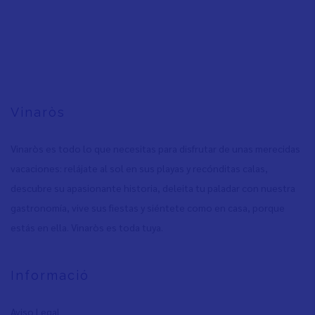
Vinaròs
Vinaròs es todo lo que necesitas para disfrutar de unas merecidas
vacaciones: relájate al sol en sus playas y recónditas calas,
descubre su apasionante historia, deleita tu paladar con nuestra
gastronomía, vive sus fiestas y siéntete como en casa, porque
estás en ella. Vinaròs es toda tuya.
Informació
Aviso Legal