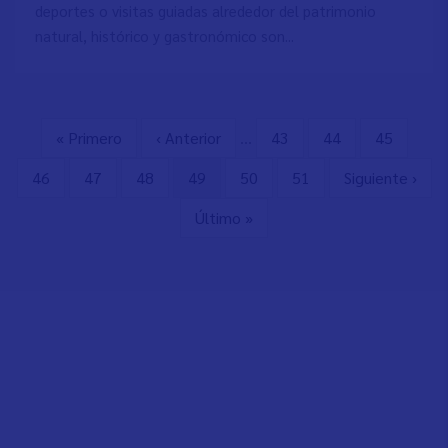
deportes o visitas guiadas alrededor del patrimonio
natural, histórico y gastronómico son...
Primera
« Primero
Página
‹ Anterior
…
Page
43
Page
44
Page
45
Paginación
página
anterior
Page
46
Page
47
Page
48
Página
49
Page
50
Page
51
Siguiente
Siguiente ›
actual
página
Última
Último »
página