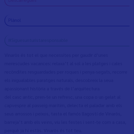
Plànol
#Siguesunturistaresponsable
Vinaròs és tot el que necessites per gaudir d’unes
merescudes vacances: relaxa’t al sol a les platges i cales
recòndites resguardades per roques i penya-segats, recorre
els inigualables paratges naturals, descobreix la seua
apassionant història a través de l’arquitectura
del casc antic, pren-te un refresc, una copa o un gelat al
capvespre al passeig marítim, delecta el paladar amb els
seus arrossos i peixos, tasta el famós llagostí de Vinaròs,
barreja’t amb els veïns, viu les festes i sent-te com a casa,
perquè ja hi estàs. Vinaròs és tot teu.