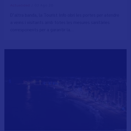
/
03 Ago 20
Actualidad
D’altra banda, la Tourist Info obri les portes per atendre
a veïns i visitants amb totes les mesures sanitàries
corresponents per a garantir la…