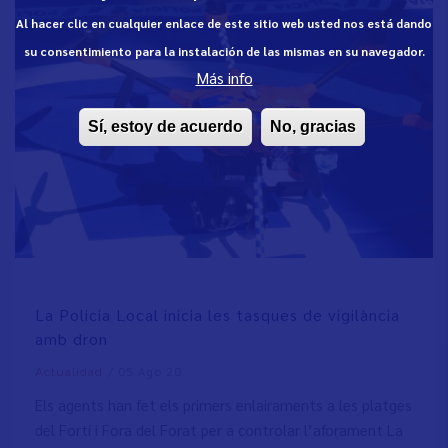
Al hacer clic en cualquier enlace de este sitio web usted nos está dando
su consentimiento para la instalación de las mismas en su navegador.
Más info
Sí, estoy de acuerdo
No, gracias
La Policia Local inicia les tasques de vigilància
amb dron
/
05 Ago 20
Actualidad
Els agents han fet els primers enlairaments a les platges
del Fortí i Fora del Forat per a controlar l’aforament La