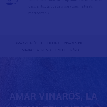
casc antic, la costa o paratges naturals
mediterranis.
Previous
N
AMAR VINARÒS ¡TU FELICIDAD!
VINARÒS INCLUSIU
VINARÒS, AL RITMO DEL MEDITERRÁNEO
AMAR VINARÒS, LA