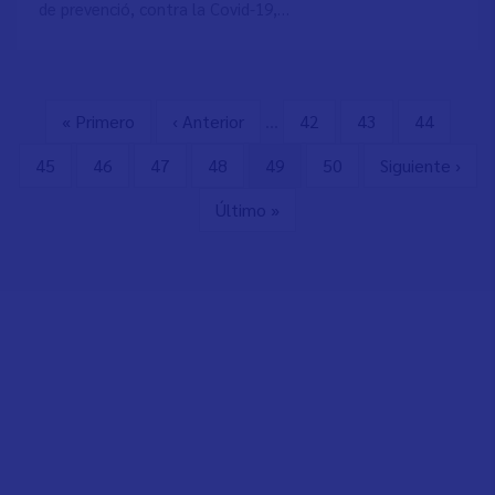
de prevenció, contra la Covid-19,…
First
« Primero
Previous
‹ Anterior
…
Page
42
Page
43
Page
44
Pagination
page
page
Page
45
Page
46
Page
47
Page
48
Current
49
Page
50
Next
Siguiente ›
page
page
Last
Último »
page