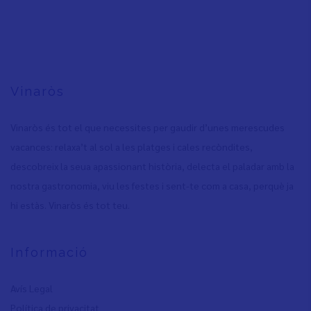
Vinaròs
Vinaròs és tot el que necessites per gaudir d’unes merescudes
vacances: relaxa’t al sol a les platges i cales recòndites,
descobreix la seua apassionant història, delecta el paladar amb la
nostra gastronomia, viu les festes i sent-te com a casa, perquè ja
hi estàs. Vinaròs és tot teu.
Informació
Avís Legal
Política de privacita
t