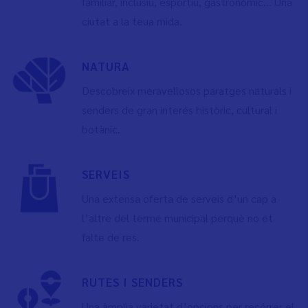
familiar, inclusiu, esportiu, gastronòmic... Una
ciutat a la teua mida.
NATURA
Descobreix meravellosos paratges naturals i
senders de gran interés històric, cultural i
botànic.
SERVEIS
Una extensa oferta de serveis d’un cap a
l’altre del terme municipal perquè no et
falte de res.
RUTES I SENDERS
Una àmplia varietat d’opcions per recórrer el