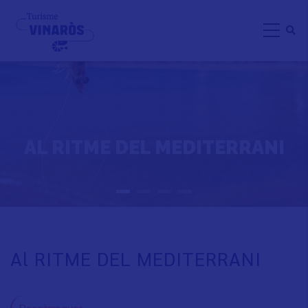
Skip
to
main
content
AL RITME DEL MEDITERRANI
Al RITME DEL MEDITERRANI
Descàrregues