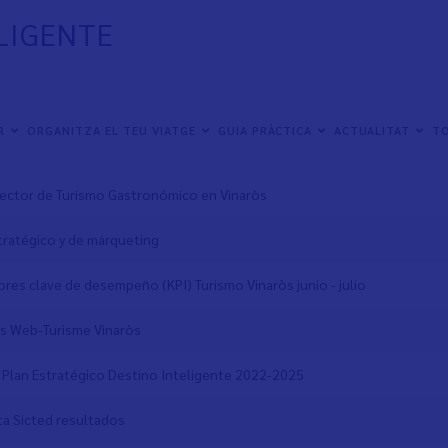
LIGENTE
 de documentos
ER
ORGANITZA EL TEU VIATGE
GUIA PRÀCTICA
ACTUALITAT
TO
mòria Anual Visitants Tourist Info Vinaròs
rector de Turismo Gastronómico en Vinaròs
tratégico y de márqueting
ores clave de desempeño (KPI) Turismo Vinaròs junio - julio
s Web-Turisme Vinaròs
 Plan Estratégico Destino Inteligente 2022-2025
a Sicted resultados