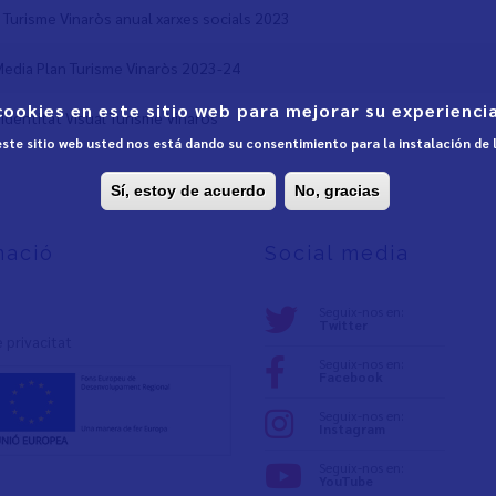
 Turisme Vinaròs anual xarxes socials 2023
Media Plan Turisme Vinaròs 2023-24
cookies en este sitio web para mejorar su experiencia
Identitat Visual Turisme Vinaròs
 este sitio web usted nos está dando su consentimiento para la instalación de
Sí, estoy de acuerdo
No, gracias
mació
Social media
Seguix-nos en:
Twitter
e privacita
t
Seguix-nos en:
Facebook
Seguix-nos en:
Instagram
Seguix-nos en:
YouTube