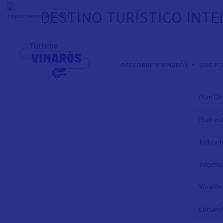
Skip
DESTINO TURÍSTICO INTE
to
+
31°
C
main
content
Descarga
NAVEGACIÓN
DESCOBREIX VINARÒS
QUÉ F
PRINCIPAL
2025 Me
Plan Di
Plan es
Indicad
Informe
Vinaròs
Encuest