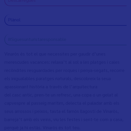
Plànol
#Siguesunturistaresponsable
Vinaròs és tot el que necessites per gaudir d’unes
merescudes vacances: relaxa’t al sol a les platges i cales
recòndites resguardades per roques i penya-segats, recorre
els inigualables paratges naturals, descobreix la seua
apassionant història a través de l’arquitectura
del casc antic, pren-te un refresc, una copa o un gelat al
capvespre al passeig marítim, delecta el paladar amb els
seus arrossos i peixos, tasta el famós llagostí de Vinaròs,
barreja’t amb els veïns, viu les festes i sent-te com a casa,
perquè ja hi estàs. Vinaròs és tot teu.