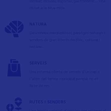
familiar, inclusiu, esportiu, gastronòmic... Una
ciutat a la teua mida.
NATURA
Descobreix meravellosos paratges naturals i
senders de gran interés històric, cultural i
botànic.
SERVEIS
Una extensa oferta de serveis d’un cap a
l’altre del terme municipal perquè no et
falte de res.
RUTES I SENDERS
Una àmplia varietat d’opcions per recórrer el