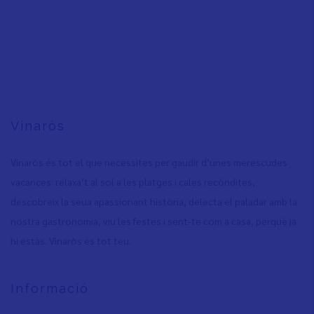
Vinaròs
Vinaròs és tot el que necessites per gaudir d’unes merescudes
vacances: relaxa’t al sol a les platges i cales recòndites,
descobreix la seua apassionant història, delecta el paladar amb la
nostra gastronomia, viu les festes i sent-te com a casa, perquè ja
hi estàs. Vinaròs és tot teu.
Informació