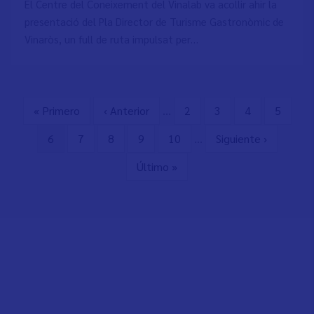
El Centre del Coneixement del Vinalab va acollir ahir la
presentació del Pla Director de Turisme Gastronòmic de
Vinaròs, un full de ruta impulsat per…
First
« Primero
Previous
‹ Anterior
…
Page
2
Page
3
Page
4
Page
5
Pagination
page
page
Current
6
Page
7
Page
8
Page
9
Page
10
…
Next
Siguiente ›
page
page
Last
Último »
page