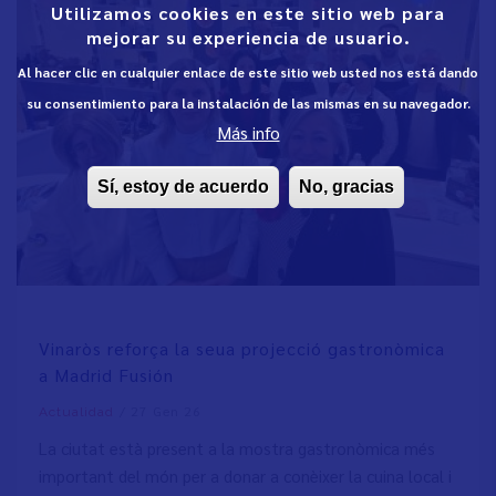
Utilizamos cookies en este sitio web para
mejorar su experiencia de usuario.
Al hacer clic en cualquier enlace de este sitio web usted nos está dando
su consentimiento para la instalación de las mismas en su navegador.
Más info
Sí, estoy de acuerdo
No, gracias
Vinaròs reforça la seua projecció gastronòmica
a Madrid Fusión
/
27 Gen 26
Actualidad
La ciutat està present a la mostra gastronòmica més
important del món per a donar a conèixer la cuina local i