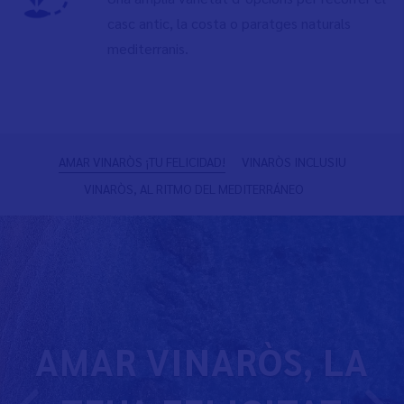
casc antic, la costa o paratges naturals
mediterranis.
Previous
N
AMAR VINARÒS ¡TU FELICIDAD!
VINARÒS INCLUSIU
VINARÒS, AL RITMO DEL MEDITERRÁNEO
AMAR VINARÒS, LA