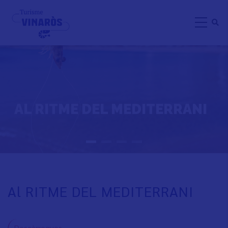
Skip
to
main
content
AL RITME DEL MEDITERRANI
Al RITME DEL MEDITERRANI
Descàrregues