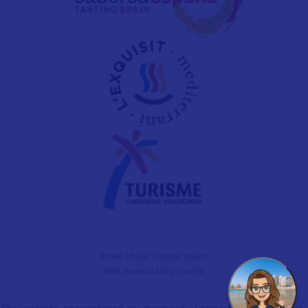
© Web Oficial Turisme Vinaròs
Web desarrollada por
evelb
The website encountered an unexpected error. Please try again