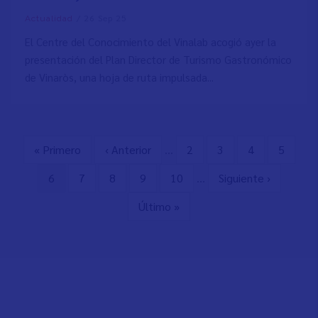
/
26 Sep 25
Actualidad
El Centre del Conocimiento del Vinalab acogió ayer la
presentación del Plan Director de Turismo Gastronómico
de Vinaròs, una hoja de ruta impulsada...
Primera
« Primero
Página
‹ Anterior
…
Page
2
Page
3
Page
4
Page
5
Paginación
página
anterior
Página
6
Page
7
Page
8
Page
9
Page
10
…
Siguiente
Siguiente ›
actual
página
Última
Último »
página