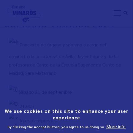
Skip
CONCIERTO DE ÓRGANO Y
to
SOPRANO VINARÒS 2024
main
content
Concierto de órgano y soprano a cargo del
organista de la catedral de Ávila, Javier López y de la
profesora de Canto de la Escuela Superior de Canto de
Madrid, Sara Matarranz
Sábado 21 de septiembre
21.00h
We use cookies on this site to enhance your user
experience
Iglesia arciprestal
More info
By clicking the Accept button, you agree to us doing so.