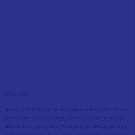
Vinaròs
Vinaròs is everything you need to enjoy well-deserved vacations:
You can sunbathe on its beautiful beaches and secluded coves
,
discover its fascinating history through the architecture in its old
town
,
experience their fiestas and feel right at home, because our