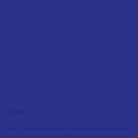
Vinaròs
Vinaròs is everything you need to enjoy well-deserved vacations:
You can sunbathe on its beautiful beaches and secluded coves
,