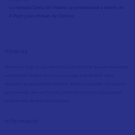
La Semana Santa de Vinaròs se promociona a través de
À Punt y las oficinas de Correos
Vinaròs
Vinaròs es todo lo que necesitas para disfrutar de unas merecidas
vacaciones: relájate al sol en sus playas y recónditas calas,
descubre su apasionante historia, deleita tu paladar con nuestra
gastronomía, vive sus fiestas y siéntete como en casa, porque
estás en ella. Vinaròs es toda tuya.
Informació