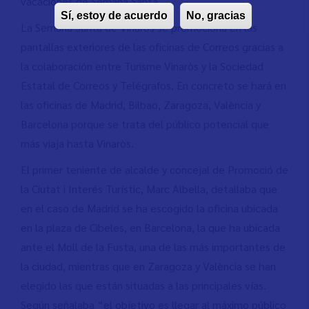
vacaciones de Semana Santa
Sí, estoy de acuerdo
No, gracias
La Semana Santa de Vinaròs se promociona en las
pantallas exteriores de las oficinas de Correos gracias a
la colaboración entre Turisme Vinaròs y la Sociedad
Estatal de Correos y Telégrafos. En concreto se hará en
las oficinas de Madrid, Bilbao, Zaragoza, València y
Barcelona porque se trata del público potencial que
más viaja hasta Vinaròs.
El primer teniente de alcalde y concejal de Promoció de
la Ciutat i Interés Turístic, Marc Albella, detallaba que
en el caso de Madrid se ha escogido la oficina ubicada
en la plaza de Cibeles, en Barcelona, la que ha ubicada
ante el Moll de la Fusta, una de las más importantes de
la ciudad, mientras que en Zaragoza y València se han
elegido las que están situadas a las principales vías.
Según señalaba “el objetivo es llegar al máximo público