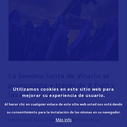
La Semana Santa de Vinaròs se
promociona a través de À Punt y
Utilizamos cookies en este sitio web para
las oficinas de Correos
mejorar su experiencia de usuario.
Al hacer clic en cualquier enlace de este sitio web usted nos está dando
1 April 2023
El objetivo es llegar a todo el público potencial que
su consentimiento para la instalación de las mismas en su navegador.
Más info
puede viajar hasta Vinaròs para disfrutar de las