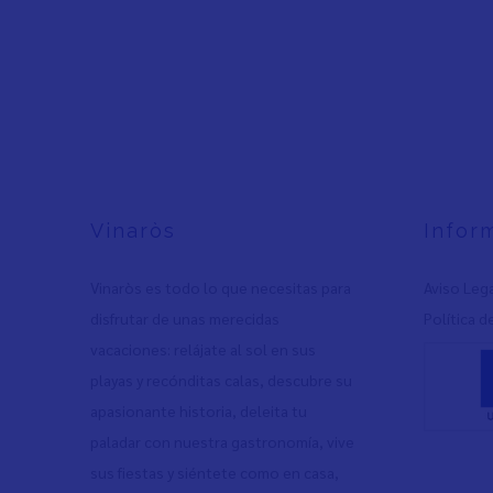
Vinaròs
Infor
Vinaròs es todo lo que necesitas para
Aviso Leg
disfrutar de unas merecidas
Política d
vacaciones: relájate al sol en sus
playas y recónditas calas, descubre su
apasionante historia, deleita tu
paladar con nuestra gastronomía, vive
sus fiestas y siéntete como en casa,