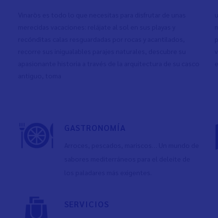
Vinaròs es todo lo que necesitas para disfrutar de unas
u
merecidas vacaciones: relájate al sol en sus playas y
m
recónditas calas resguardadas por rocas y acantilados,
p
recorre sus inigualables parajes naturales, descubre su
v
apasionante historia a través de la arquitectura de su casco
e
antiguo, toma
GASTRONOMÍA
Arroces, pescados, mariscos… Un mundo de
sabores mediterráneos para el deleite de
los paladares más exigentes.
SERVICIOS