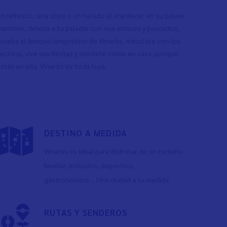
n refresco, una copa o un helado al atardecer en su paseo
arítimo, deleita a tu paladar con sus arroces y pescados,
rueba el famoso langostino de Vinaròs, mézclate con los
ecinos, vive sus fiestas y siéntete como en casa, porque
stás en ella. Vinaròs es toda tuya.
DESTINO A MEDIDA
Vinaròs es ideal para disfrutar de un turismo
familiar, inclusivo, deportivo,
gastronómico… Una ciudad a tu medida.
RUTAS Y SENDEROS