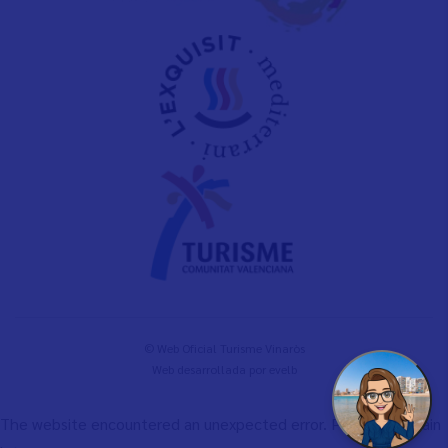
© Web Oficial Turisme Vinaròs
Web desarrollada por
evelb
The website encountered an unexpected error. Please try again