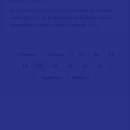
/
09 Nov 23
Eventos
La propuesta gastronómica más antigua de la ciudad
vuelve del 13 al 26 de noviembre para ofrecer menús
innovadores y creativos para sorprender a los...
Primera
« Primero
Página
‹ Anterior
…
Page
15
Page
16
Page
17
Paginación
página
anterior
Page
18
Página
19
Page
20
Page
21
Page
22
Page
23
…
actual
Siguiente
Siguiente ›
Última
Último »
página
página