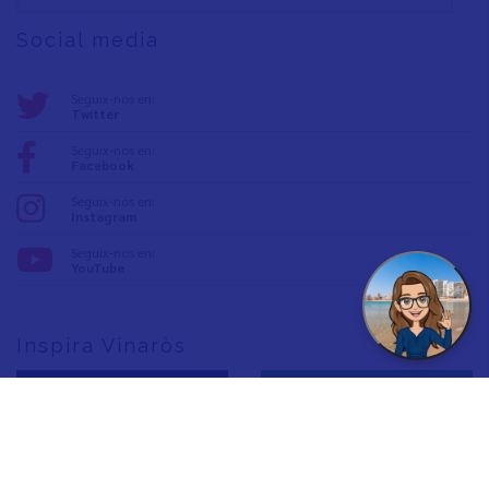
Social media
Seguix-nos en:
Twitter
Seguix-nos en:
Facebook
Seguix-nos en:
Instagram
Seguix-nos en:
YouTube
Inspira Vinaròs