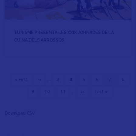
TURISME PRESENTA LES XXIX JORNADES DE LA
CUINA DELS ARROSSOS
First
« First
Previous
‹‹
…
Page
3
Page
4
Page
5
Page
6
Current
7
Page
8
Pagination
page
page
page
Page
9
Page
10
Page
11
…
Next
››
Last
Last »
page
page
Download CSV