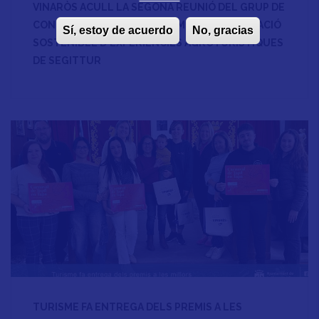
VINARÒS ACULL LA SEGONA REUNIÓ DEL GRUP DE
CONTRAST EN EL MARC DEL MODEL D'INNOVACIÓ
Sí, estoy de acuerdo
No, gracias
SOSTENIBLE D'EXPERIÈNCIES AGROTURÍSTIQUES
DE SEGITTUR
TURISME FA ENTREGA DELS PREMIS A LES