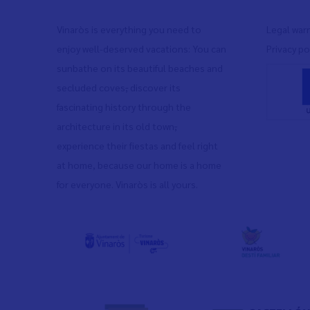
Vinaròs is everything you need to
Legal war
enjoy well-deserved vacations: You can
Privacy po
sunbathe on its beautiful beaches and
secluded coves
,
discover its
fascinating history through the
architecture in its old town
,
experience their fiestas and feel right
at home, because our home is a home
for everyone. Vinaròs is all yours.