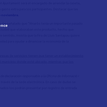
el Ajuntament será el encargado de arrendar la caseta,
gasto extra para los participantes. Destacar que las
de noviembre.
ella, ha señalado que "Vinaròs tenía un importante pasado
ence
a ciudad que elaboraban este producto, hecho que
te sentido, insistía que la Fira de Lluís Santapau quiere
idad para ayudar a dinamizar la economía de la
mpresas de servicios tienen que tener un establecimiento
del municipio donde esté ubicado, mientras que los
de declaración responsable a la Oficina de Informació i
a través de la sede electrónica. En caso de dudas se
lenados los podrán presentar por registro de entrada