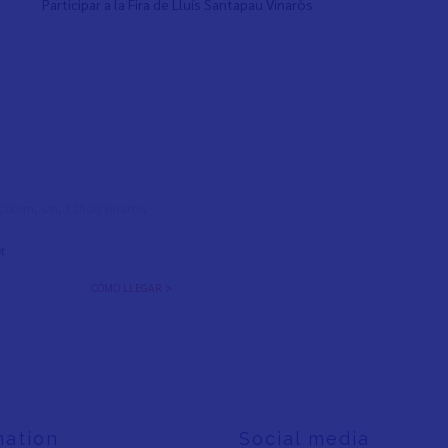
Participar a la Fira de Lluís Santapau Vinaròs
l Colom, s/n, 12500 Vinaròs,
t
CÓMO LLEGAR >
mation
Social media