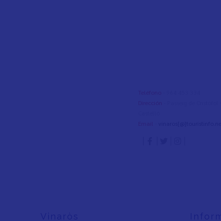
Teléfono
- 964 453 334
Dirección
- Passeig de Cristòfo
Castelló
Email
-
vinaros[@]touristinfo.ne
Vinaròs
Infor