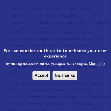
6 August 2020
Se trata de un reconocimiento al esfuerzo de los
empresarios para ofrecer unos servicios y
atención de calidad con todas las medidas de seguridad est
El Centro del Conocimiento del Vinalab ha sido el
escenario de la entrega de las distinciones del Sistema
Integral de Calidad Turística en Destinos Covid-19
We use cookies on this site to enhance your user
(SICTED) que otorga la Secretaría del Estado de Turismo a l
experience
la excelencia de los servicios. En el caso de
More info
By clicking the Accept button, you agree to us doing so.
Vinaròs han sido cinco negocios los que han obtenido este 
Maestrazgo.
Accept
No, thanks
El acto ha contado con la presencia del alcalde, Guillem
Alsina y del primer teniente alcalde y concejal de
Promoción e Interés Turístico, Marc Albella, que han sido lo
conseguir el reconocimiento SICTED las empresas
tienen que pasar varias