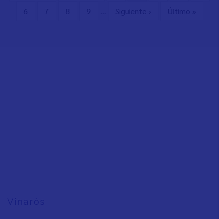
page
page
page
Page
6
Page
7
Page
8
Page
9
…
Next
Siguiente ›
Last
Último »
page
page
Vinaròs