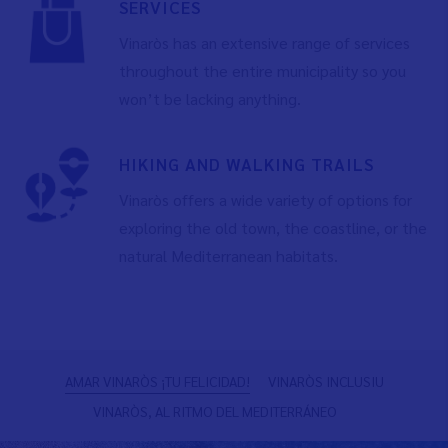
SERVICES
Vinaròs has an extensive range of services
throughout the entire municipality so you
won’t be lacking anything.
HIKING AND WALKING TRAILS
Vinaròs offers a wide variety of options for
exploring the old town, the coastline, or the
natural Mediterranean habitats.
Previous
N
AMAR VINARÒS ¡TU FELICIDAD!
VINARÒS INCLUSIU
VINARÒS, AL RITMO DEL MEDITERRÁNEO