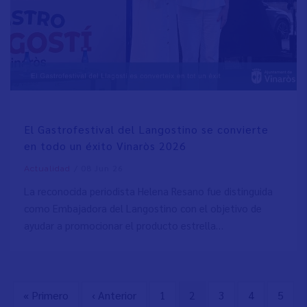
El Gastrofestival del Langostino se convierte
en todo un éxito Vinaròs 2026
/
08 Jun 26
Actualidad
La reconocida periodista Helena Resano fue distinguida
como Embajadora del Langostino con el objetivo de
ayudar a promocionar el producto estrella…
First
« Primero
Previous
‹ Anterior
Page
1
Current
2
Page
3
Page
4
Page
5
Pagination