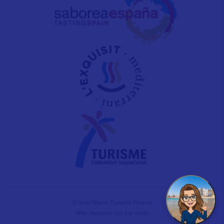
© Web Oficial Turisme Vinaròs
Web desarrollada por
evelb