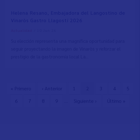
Helena Resano, Embajadora del Langostino de
Vinaròs Gastro Llagostí 2026
/
10 Jun 26
Actualidad
Su elección representa una magnífica oportunidad para
seguir proyectando la imagen de Vinaròs y reforzar el
prestigio de la gastronomía local La...
Primera
« Primero
Página
‹ Anterior
Page
1
Página
2
Page
3
Page
4
Page
5
Paginación
página
anterior
actual
Page
6
Page
7
Page
8
Page
9
…
Siguiente
Siguiente ›
Última
Último »
página
página