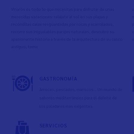
Vinaròs es todo lo que necesitas para disfrutar de unas
u
merecidas vacaciones: relájate al sol en sus playas y
m
recónditas calas resguardadas por rocas y acantilados,
p
recorre sus inigualables parajes naturales, descubre su
v
apasionante historia a través de la arquitectura de su casco
e
antiguo, toma
GASTRONOMÍA
Arroces, pescados, mariscos… Un mundo de
sabores mediterráneos para el deleite de
los paladares más exigentes.
SERVICIOS