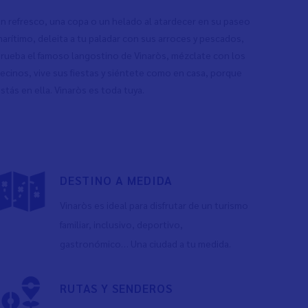
n refresco, una copa o un helado al atardecer en su paseo
arítimo, deleita a tu paladar con sus arroces y pescados,
rueba el famoso langostino de Vinaròs, mézclate con los
ecinos, vive sus fiestas y siéntete como en casa, porque
stás en ella. Vinaròs es toda tuya.
DESTINO A MEDIDA
Vinaròs es ideal para disfrutar de un turismo
familiar, inclusivo, deportivo,
gastronómico… Una ciudad a tu medida.
RUTAS Y SENDEROS