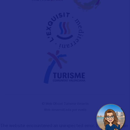
© Web Oficial Turisme Vinaròs
Web desarrollada por
evelb
The website encountered an unexpected error. Please try again