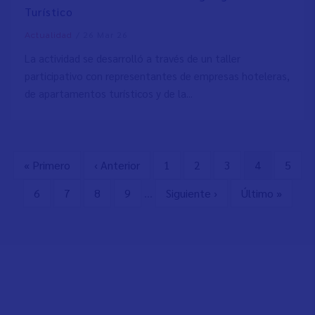
Turístico
/
26 Mar 26
Actualidad
La actividad se desarrolló a través de un taller
participativo con representantes de empresas hoteleras,
de apartamentos turísticos y de la...
Primera
« Primero
Página
‹ Anterior
Page
1
Page
2
Page
3
Página
4
Page
5
Paginación
página
anterior
actual
Page
6
Page
7
Page
8
Page
9
…
Siguiente
Siguiente ›
Última
Último »
página
página