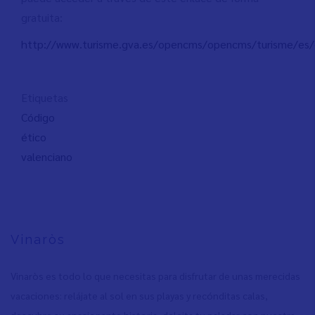
gratuita:
http://www.turisme.gva.es/opencms/opencms/turisme/es/
Etiquetas
Código
ético
valenciano
Vinaròs
Vinaròs es todo lo que necesitas para disfrutar de unas merecidas
vacaciones: relájate al sol en sus playas y recónditas calas,
descubre su apasionante historia, deleita tu paladar con nuestra