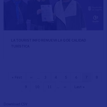
LA TOURIST INFO RENUEVA LA Q DE CALIDAD
TURÍSTICA
Primera
« First
Página
‹‹
…
Page
3
Page
4
Page
5
Page
6
Página
7
Page
8
Paginación
página
anterior
actual
Page
9
Page
10
Page
11
…
Siguiente
››
Última
Last »
página
página
Download CSV