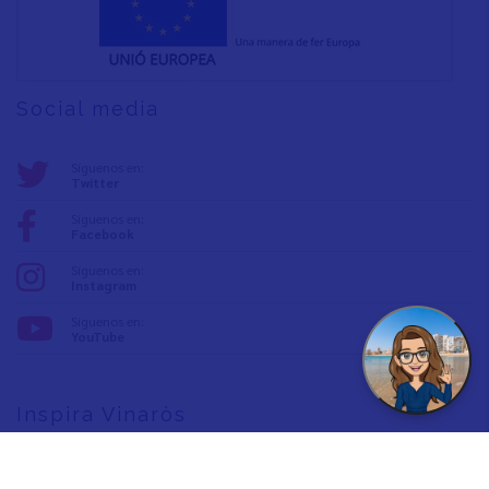
Social media
Síguenos en:
Twitter
Síguenos en:
Facebook
Síguenos en:
Instagram
Síguenos en:
YouTube
Inspira Vinaròs