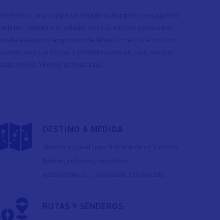
n refresco, una copa o un helado al atardecer en su paseo
arítimo, deleita a tu paladar con sus arroces y pescados,
rueba el famoso langostino de Vinaròs, mézclate con los
ecinos, vive sus fiestas y siéntete como en casa, porque
stás en ella. Vinaròs es toda tuya.
DESTINO A MEDIDA
Vinaròs es ideal para disfrutar de un turismo
familiar, inclusivo, deportivo,
gastronómico… Una ciudad a tu medida.
RUTAS Y SENDEROS