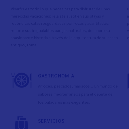
Vinaròs es todo lo que necesitas para disfrutar de unas
u
merecidas vacaciones: relájate al sol en sus playas y
m
recónditas calas resguardadas por rocas y acantilados,
p
recorre sus inigualables parajes naturales, descubre su
v
apasionante historia a través de la arquitectura de su casco
e
antiguo, toma
GASTRONOMÍA
Arroces, pescados, mariscos… Un mundo de
sabores mediterráneos para el deleite de
los paladares más exigentes.
SERVICIOS