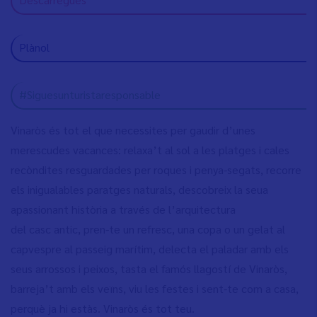
Plànol
#Siguesunturistaresponsable
Vinaròs és tot el que necessites per gaudir d’unes
merescudes vacances: relaxa’t al sol a les platges i cales
recòndites resguardades per roques i penya-segats, recorre
els inigualables paratges naturals, descobreix la seua
apassionant història a través de l’arquitectura
del casc antic, pren-te un refresc, una copa o un gelat al
capvespre al passeig marítim, delecta el paladar amb els
seus arrossos i peixos, tasta el famós llagostí de Vinaròs,
barreja’t amb els veïns, viu les festes i sent-te com a casa,
perquè ja hi estàs. Vinaròs és tot teu.