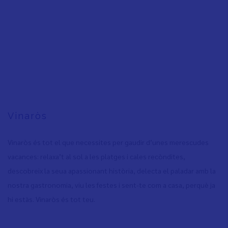
Vinaròs
Vinaròs és tot el que necessites per gaudir d’unes merescudes
vacances: relaxa’t al sol a les platges i cales recòndites,
descobreix la seua apassionant història, delecta el paladar amb la
nostra gastronomia, viu les festes i sent-te com a casa, perquè ja
hi estàs. Vinaròs és tot teu.