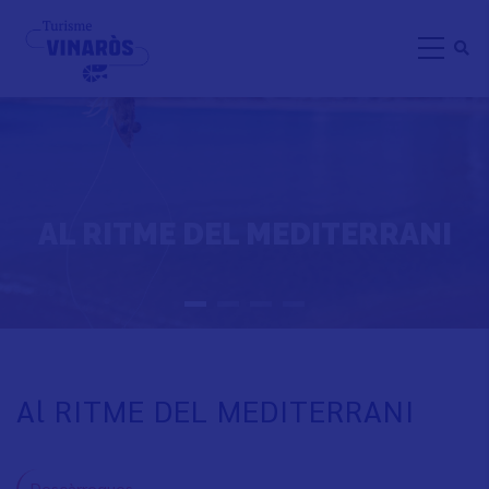
Skip
to
main
content
AL RITME DEL MEDITERRANI
Al RITME DEL MEDITERRANI
Descàrregues