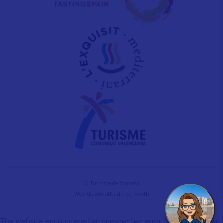
© Turisme de Vinaròs
Web desenrotllada per
evelb
The website encountered an unexpected error. Please try again