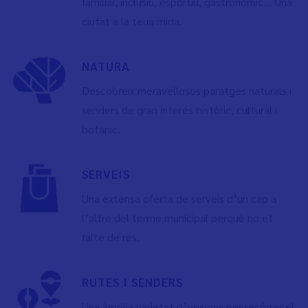
familiar, inclusiu, esportiu, gastronòmic... Una
ciutat a la teua mida.
NATURA
Descobreix meravellosos paratges naturals i
senders de gran interés històric, cultural i
botànic.
SERVEIS
Una extensa oferta de serveis d’un cap a
l’altre del terme municipal perquè no et
falte de res.
RUTES I SENDERS
Una àmplia varietat d’opcions per recórrer el