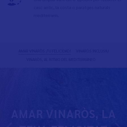
casc antic, la costa o paratges naturals
mediterranis.
Previous
N
AMAR VINARÒS ¡TU FELICIDAD!
VINARÒS INCLUSIU
VINARÒS, AL RITMO DEL MEDITERRÁNEO
AMAR VINARÒS, LA