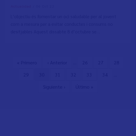
/
06 Oct 22
Actualidad
L'objectiu és fomentar un oci saludable per al jovent
com a mesura per a evitar conductes i consums no
desitjables Aquest dissabte 8 d’octubre se…
First
« Primero
Previous
‹ Anterior
…
Page
26
Page
27
Page
28
Pagination
page
page
Page
29
Current
30
Page
31
Page
32
Page
33
Page
34
…
page
Next
Siguiente ›
Last
Último »
page
page