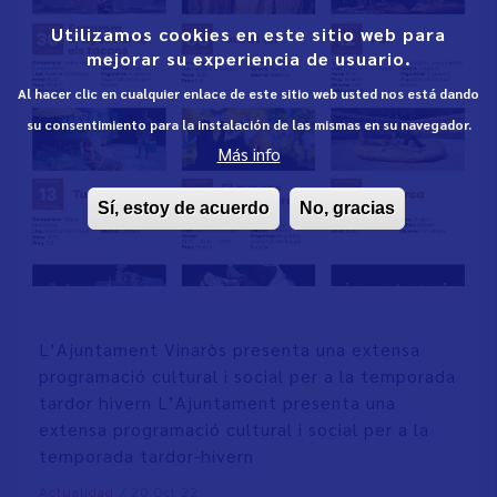
Utilizamos cookies en este sitio web para
mejorar su experiencia de usuario.
Al hacer clic en cualquier enlace de este sitio web usted nos está dando
su consentimiento para la instalación de las mismas en su navegador.
Más info
Sí, estoy de acuerdo
No, gracias
L’Ajuntament Vinaròs presenta una extensa
programació cultural i social per a la temporada
tardor hivern L’Ajuntament presenta una
extensa programació cultural i social per a la
temporada tardor-hivern
/
20 Oct 22
Actualidad