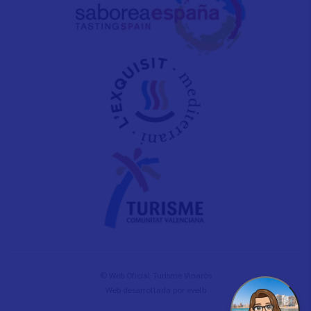
© Web Oficial Turisme Vinaròs
Web desarrollada por
evelb