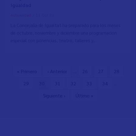
Igualdad
/
11 Oct 22
Actualidad
La Concejalía de Igualtat ha preparado para los meses
de octubre, noviembre y diciembre una programación
especial con ponencias, teatro, talleres y...
Primera
« Primero
Página
‹ Anterior
…
Page
26
Page
27
Page
28
Paginación
página
anterior
Page
29
Página
30
Page
31
Page
32
Page
33
Page
34
…
actual
Siguiente
Siguiente ›
Última
Último »
página
página