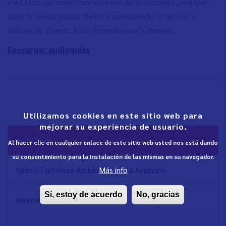
y adultos, así como con una serie de actividades para que
toda la familia pueda disfrutar conociendo la historia y
cultura de Vinaròs. Está disponible en 5 idiomas.
Descargar audioguías
Utilizamos cookies en este sitio web para
mejorar su experiencia de usuario.
NAVEGACIÓN
Audioguías
Al hacer clic en cualquier enlace de este sitio web usted nos está dando
PRINCIPAL
su consentimiento para la instalación de las mismas en su navegador.
Más info
Iglesia Fortaleza Arciprestal de la Asunción
Sí, estoy de acuerdo
No, gracias
Ayuntamiento