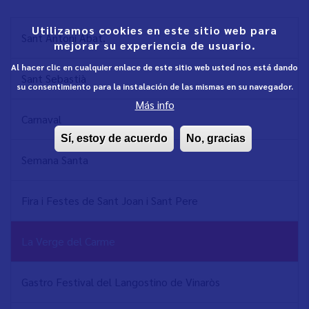
Utilizamos cookies en este sitio web para
NAVEGACIÓN
Sant Antoni Abat.
mejorar su experiencia de usuario.
PRINCIPAL
Al hacer clic en cualquier enlace de este sitio web usted nos está dando
Sant Sebastià
su consentimiento para la instalación de las mismas en su navegador.
Más info
Carnaval
Sí, estoy de acuerdo
No, gracias
Semana Santa
Fira i Festes de Sant Joan i Sant Pere
La Verge del Carme
Gastro Festival del Langostino de Vinaròs