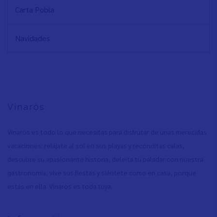
Carta Pobla
Navidades
Vinaròs
Vinaròs es todo lo que necesitas para disfrutar de unas merecidas
vacaciones: relájate al sol en sus playas y recónditas calas,
descubre su apasionante historia, deleita tu paladar con nuestra
gastronomía, vive sus fiestas y siéntete como en casa, porque
estás en ella. Vinaròs es toda tuya.