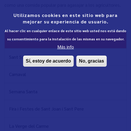
como una comida popular para agasajar a los agricultores.
Utilizamos cookies en este sitio web para
mejorar su experiencia de usuario.
Al hacer clic en cualquier enlace de este sitio web usted nos está dando
NAVEGACIÓN
su consentimiento para la instalación de las mismas en su navegador.
Sant Antoni Abat.
PRINCIPAL
Más info
Sant Sebastià
Sí, estoy de acuerdo
No, gracias
Carnaval
Semana Santa
Fira i Festes de Sant Joan i Sant Pere
La Verge del Carme