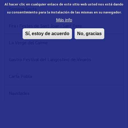
Al hacer clic en cualquier enlace de este sitio web usted nos está dando
Semana Santa
su consentimiento para la instalación de las mismas en su navegador.
Más info
Fira i Festes de Sant Joan i Sant Pere
Sí, estoy de acuerdo
No, gracias
La Verge del Carme
Gastro Festival del Langostino de Vinaròs
Carta Pobla
Navidades