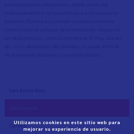
intensidad por los vinarocenses, debido a la fe que
tradicionalmente se le ha profesado a este santo en la
población. Durante esta jornada se realiza una bonita
romería hasta el santuario de la Misericordia, situado a 6
km de la población, sobre la montaña de El Puig. Una vez
allí, en los alrededores del santuario, se puede disfrutar
de actuaciones folclóricas y una paella popular.
NAVEGACIÓN
Sant Antoni Abat.
PRINCIPAL
Sant Sebastià
Utilizamos cookies en este sitio web para
Carnaval
mejorar su experiencia de usuario.