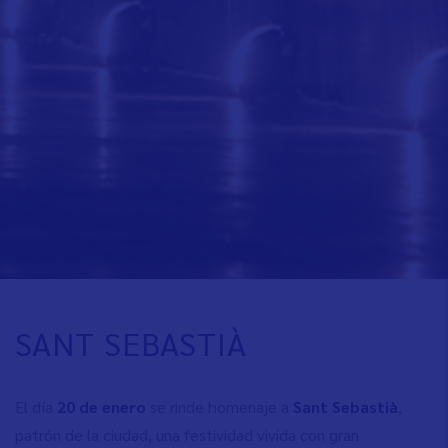
SANT SEBASTIÀ
El día
20 de enero
se rinde homenaje a
Sant Sebastià
,
patrón de la ciudad, una festividad vivida con gran